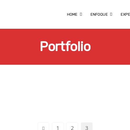
HOME
ENFOQUE
EXPE
Portfolio
e éxito
1
2
3