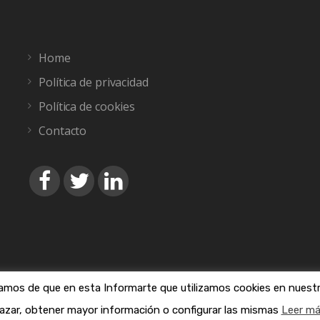
Home
Política de privacidad
Política de cookies
Contacto
amos de que en esta Informarte que utilizamos cookies en nuestro
ts reserved. Fotografías: John Bakator. Hans Peter Gauster. 
hazar, obtener mayor información o configurar las mismas
Leer m