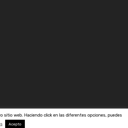
 sitio web. Haciendo click en las diferentes opciones, puedes
Kelly Sikkema. Pascal Swier. Pocky Lee
ás
Acepto